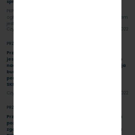
sprawy: SKMMU.086.32.22
PKP SZYBKA KOLEJ MIEJSKA W TRÓJMIEŚCIE Sp. z o.o.
ogłasza przetarg nieograniczony, którego przedmiotem
jest „sukcesywna dostawa do siedziby…
Czytaj dalej
27 maja 2022
PRZETARGI
Przetarg nieograniczony, którego przedmiotem
jest świadczenie usługi pełnienia kompleksowego
nadzoru inwestorskiego dla zadania „Modernizacja
budynku Dworca Podmiejskiego w Gdyni oraz
peronu SKM na stacji Gdynia Główna” Znak:
SKMMU.086.27.22
Czytaj dalej
24 maja 2022
PRZETARGI
Przetarg nieograniczony na wykonanie przeglądu
poziomu utrzymania P4 drezyny DH.350.11 nr 16
zgodnie z Dokumentacją Systemu Utrzymania dla