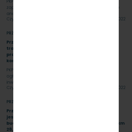
PKP Szybka Kolej Miejska w Trójmieście Sp. z o.o.
zaprasza do złożenia oferty cenowej na opracowanie
analizy formalno-prawnej wraz z koncepcją…
Czytaj dalej
15 lipca 2022
PRZETARGI
Przetarg nieograniczony: „Modernizacja sieci
trakcyjnej – sporządzenie dokumentacji
projektowej oraz przebudowa istniejących
konstrukcji wsporczych, znak: SKMMU.086.30.22.
PKP SZYBKA KOLEJ MIEJSKA W TRÓJMIEŚCIE Sp. z o.o.
ogłasza przetarg nieograniczony dla zadania
inwestycyjnego na sieci trakcyjnej PKP Szybka Kolej…
Czytaj dalej
14 lipca 2022
PRZETARGI
Przetarg nieograniczony, którego przedmiotem
jest wykonanie robót budowlanych związanych z
budową przystanku służbowego w torze nr 502 w km
28,950 linii kolejowej nr 250 dla PKP Szybka Kolej