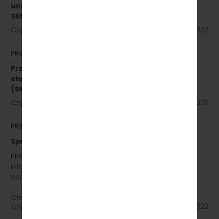
unowocześnienia zaplecza utrzymania taboru
SKMMU.086.26.22
Czytaj dalej
02 września 2022
PRZETARGI
Przetarg nieograniczony na zakup energii
elektrycznej nietrakcyjnej na rok 2023
[SKMMU.086.48.22]
Czytaj dalej
02 września 2022
PRZETARGI
Sprzedaż auta osobowego Skoda SuperB
PKP SZYBKA KOLEJ MIEJSKA W TRÓJMIEŚCIE SP. Z O.O.
informuje, że wystawia na sprzedaż samochód
osobowy Skoda SuperB.
Oferty należy składać do dnia…
Czytaj dalej
01 września 2022