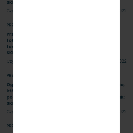
SKMMU.086.51.22
Czytaj dalej
18 sierpnia 2022
PRZETARGI
Przetarg nieograniczony na realizację instalacji
fotowoltaicznej o łącznej mocy do 50 kWp w
formule Zaprojektuj i wybuduj. Znak:
SKMMU.086.45.22
Czytaj dalej
12 sierpnia 2022
PRZETARGI
Ogłoszenie informacyjne dotyczące postępowania,
którego przedmiotem jest wykonanie naprawy
poziomu P4 pojazdów kolejowych (2 zadania). Znak:
SKMMU.086.46.22.
Czytaj dalej
12 sierpnia 2022
PRZETARGI