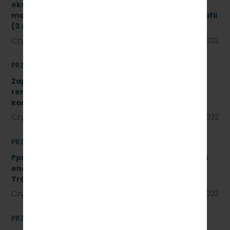
eksploatacyjnych do urządzeń drukujących,
materiałów biurowych oraz materiałów do poligrafii
(3 zadania) znak sprawy: SKMMU.086.34.22
Czytaj dalej
23 czerwca 2022
PRZETARGI
Zapytanie ofertowe na wykonanie prac
remontowych polegających na wykonaniu Sali
konferencyjnej w systemie ALU.
Czytaj dalej
22 czerwca 2022
PRZETARGI
Pprzetarg nieograniczonego na usługi doradztwa
energetycznego dla PKP Szybka Kolej Miejska w
Trójmieście Sp. z o.o. - znak: SKMMU.086.20.22
Czytaj dalej
15 czerwca 2022
PRZETARGI