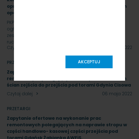
oprogramowania systemu ILTOR-2 wraz z prawem
opcji - znak: SKMMU.086.16.22
PKP SZYBKA KOLEJ MIEJSKA W TRÓJMIEŚCIE Sp. z o.o.
ogłasza przetarg nieograniczony na wymianę
zestawów komputerowych urządzeń sterowania
ruchem…
Czytaj dalej
09 maja 2022
AKCEPTUJ
PRZETARGI
Zapytanie ofertowe na wykonanie prac
remontowych polegających na naprawie okładzin
ścian zejścia do przejścia pod torami Gdynia Cisowa
Czytaj dalej
06 maja 2022
PRZETARGI
Zapytanie ofertowe na wykonanie prac
remontowych polegających na naprawie stropu w
części handlowo- kasowej części przejścia pod
torami Gdańsk Żabianka AWFiS.