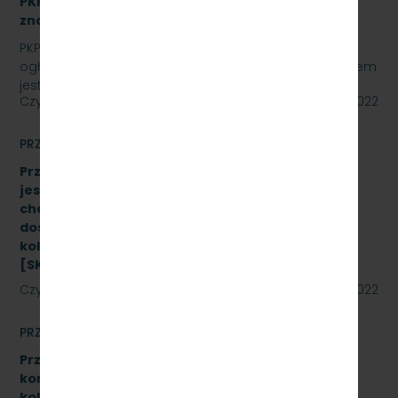
PKP Szybka Kolej Miejska w Trójmieście Sp. z o.o.,
znak sprawy: SKMMU.086.24.22
PKP SZYBKA KOLEJ MIEJSKA W TRÓJMIEŚCIE Sp. z o.o.
ogłasza przetarg nieograniczony, którego przedmiotem
jest wykonanie przeglądu poziomu utrzymania P4…
Czytaj dalej
20 maja 2022
PRZETARGI
Przetarg nieograniczony, którego przedmiotem
jest Dostawę stanowiska do badania
charakterystyk zderzaków kolejowych oraz
dostawę fabrycznie nowych sprężarek do taboru
kolejowego- 10 szt. (dwa zadania)
[SKMMU.086.23.22]
Czytaj dalej
19 maja 2022
PRZETARGI
Przetarg nieograniczony na wymianę zestawów
komputerowych urządzeń sterowania ruchem
kolejowym wraz z dokonaniem konfiguracji