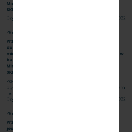
Miejska w Trójmieście Sp. z o.o. [sprawa:
SKMMU.086.37.22]
Czytaj dalej
11 lipca 2022
PRZETARGI
Przetarg nieograniczony na zakup i sukcesywne
dostawy naturalnej wody pitnej (źródlanej lub
mineralnej – nisko lub średnio zmineralizowanej), w
butelkach bezzwrotnych dla PKP Szybka Kolej
Miejska w Trójmieście Sp. z o.o., znak sprawy:
SKMMU.086.21.22
PKP SZYBKA KOLEJ MIEJSKA W TRÓJMIEŚCIE Sp. z o.o.
ogłasza przetarg nieograniczony, którego przedmiotem
jest zakup i sukcesywne dostawy naturalnej wody…
Czytaj dalej
29 czerwca 2022
PRZETARGI
Przetarg nieograniczony, którego przedmiotem
jest sukcesywna dostawa materiałów