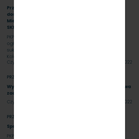
Przetarg nieograniczony na zakup i sukcesywne
dostawy olejów i smarów dla PKP Szybka Kolej
Miejska w Trójmieście Sp. z o.o., znak:
SKMMU.086.44.22.
PKP SZYBKA KOLEJ MIEJSKA W TRÓJMIEŚCIE Sp. z o.o.
ogłasza przetarg nieograniczony na zakup i
sukcesywne dostawy olejów i smarów dla PKP Szybka
Kolej…
Czytaj dalej
29 lipca 2022
PRZETARGI
Wykonanie naprawy podzespołów, obejmujące dwa
zadania. Numer referencyjny: SKMMU.086.40.22
Czytaj dalej
28 lipca 2022
PRZETARGI
Sprzedaż auta osobowego Skoda Superb
PKP SZYBKA KOLEJ MIEJSKA W TRÓJMIEŚCIE SP. Z O.O.