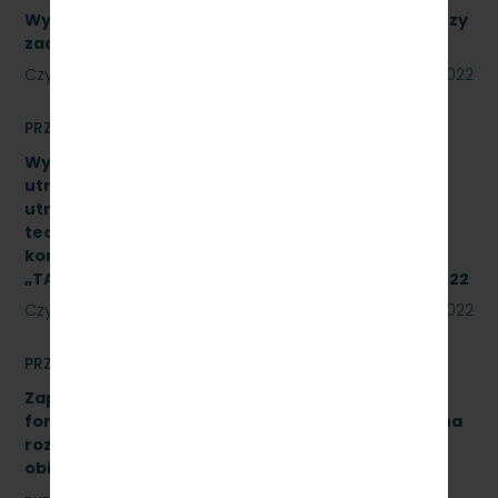
Wykonanie naprawy podzespołów, obejmujące trzy
zadania. Numer referencyjny: SKMMU.086.39.22
Czytaj dalej
18 lipca 2022
PRZETARGI
Wykonanie naprawy czwartego poziomu
utrzymania (P4) wg dokumentacji systemu
utrzymania typu pojazdu oraz dokumentacji
techniczno–ruchowej producenta podzespołu 2
kompletów układów hamulcowych produkcji IPS
„TABOR” w Poznaniu. Znak sprawy: SKMMU.086.29.22
Czytaj dalej
15 lipca 2022
PRZETARGI
Zapytanie ofertowe na opracowanie analizy
formalno-prawnej wraz z koncepcją techniczną na
rozbudowę i modernizację kanalizacji sanitarnej
obiektu A-13 na stacji Gdynia Cisowa Postojowa.