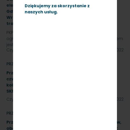
elektrycznych na stacjach: Lębork, Wejherowo,
Dziękujemy za skorzystanie z
Gdynia Cisowa,Gdańsk Śródmieście,Gdańsk
naszych usług.
Wrzeszcz, Kościerzyna z opcją rozszerzenia o
trakcję spalinową, SKMMU.086.55.22
PKP SZYBKA KOLEJ MIEJSKA W TRÓJMIEŚCIE Sp. z o.o.
ogłasza przetarg nieograniczony, którego przedmiotem
jest świadczenie usług utrzymania czystości w…
Czytaj dalej
23 września 2022
PRZETARGI
Przetarg nieograniczony na wykonanie naprawy
czwartego poziomu utrzymania P4 pojazdów
kolejowych obejmujący dwa zadania.
SKMMU.086.46.22
Czytaj dalej
23 września 2022
PRZETARGI
Przetarg nieograniczony na naprawę podzespołów,
obejmującą trzy zadania. Znak SKMMU.086.39A.22