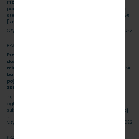
Przetarg nieograniczony, którego przedmiotem
jest modernizacja i rozbudowa systemu zdalnego
sterowania radiołącznością na linii kolejowej nr 250
[znak: SKMMU.086.43a.22]
Czytaj dalej
08 sierpnia 2022
PRZETARGI
Przetarg nieograniczony na zakup i sukcesywne
dostawy naturalnej wody pitnej (źródlanej lub
mineralnej – nisko lub średnio zmineralizowanej), w
butelkach bezzwrotnych, plastikowych, o
pojemności 0,5 l., 1,5 l. – gazowanej i niega., znak:
SKMMU.086.47.22.
PKP SZYBKA KOLEJ MIEJSKA W TRÓJMIEŚCIE Sp. z o.o.
ogłasza przetarg nieograniczony na zakup i
sukcesywne dostawy naturalnej wody pitnej (źródlanej
lub…
Czytaj dalej
29 lipca 2022
PRZETARGI