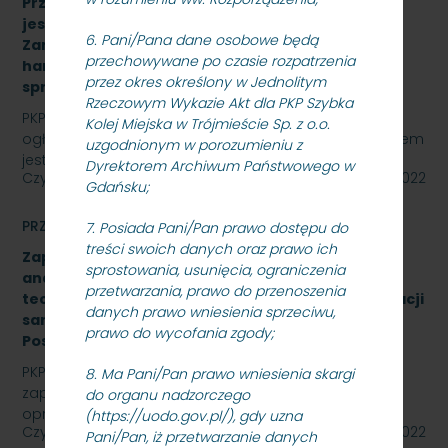
Przetarg nieograniczony, którego przedmiotem
jest „sukcesywna dostawa do siedziby
6. Pani/Pana dane osobowe będą
Zamawiającego – 9.525 szt. żeliwnych wstawek
przechowywane po czasie rozpatrzenia
hamulcowych z dylatacjami typu DO-B-380, znak
przez okres określony w Jednolitym
sprawy: SKMMU.086.57.22
Rzeczowym Wykazie Akt dla PKP Szybka
PKP SZYBKA KOLEJ MIEJSKA W TRÓJMIEŚCIE Sp. z o.o.
Kolej Miejska w Trójmieście Sp. z o.o.
ogłasza przetarg nieograniczony, którego przedmiotem
uzgodnionym w porozumieniu z
jest „sukcesywna dostawa do siedziby odbiorcy…
Dyrektorem Archiwum Państwowego w
Czytaj dalej
26 października 2022
Gdańsku;
PRZETARGI
7. Posiada Pani/Pan prawo dostępu do
treści swoich danych oraz prawo ich
Zapytanie ofertowe na wykonanie opracowania
sprostowania, usunięcia, ograniczenia
analizy formalno-prawnej wraz z koncepcją
przetwarzania, prawo do przenoszenia
techniczną na rozbudowę i modernizację kanalizacji
danych prawo wniesienia sprzeciwu,
sanitarnej obiektu A-13 na stacji Gdynia Cisowa
prawo do wycofania zgody;
Postojowa.
PKP Szybka Kolej Miejska w Trójmieście Sp. z o.o.
8. Ma Pani/Pan prawo wniesienia skargi
zaprasza do złożenia oferty cenowej na wykonanie
do organu nadzorczego
opracowania analizy formalno-prawnej wraz z…
(https://uodo.gov.pl/), gdy uzna
Czytaj dalej
26 października 2022
Pani/Pan, iż przetwarzanie danych