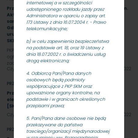
internetowej a w szczególności
Przetarg nieograniczony na wykonanie zadania pn.
udostępnionego rozkładu jazdy przez
Aktualizacja dokumentacji projektowej i budowa
Administratora w oparciu o zapisy art.
samoczynnej blokady liniowej na odcinku Sopot –
173 Ustawy z dnia 16.07.2004 r. - Prawo
Gdynia Orłowo wraz z wdrożeniem, rozruchem i
telekomunikacyjne;
uruchomieniem urządzeń i systemów -
SKMMU.086.38.22.
b) w celu zapewnienia bezpieczeństwa
na podstawie art. 18, oraz 19 Ustawy z
PKP SZYBKA KOLEJ MIEJSKA W TRÓJMIEŚCIE Sp. z o.o.
dnia 18.07.2002 r. o świadczeniu usług
ogłasza przetarg nieograniczony na wykonanie
drogą elektroniczną;
zadania pn. Aktualizacja dokumentacji projektowej i…
Czytaj dalej
08 listopada 2022
4. Odbiorcą Pani/Pana danych
osobowych będą podmioty
PRZETARGI
współpracujące z PKP SKM oraz
upoważnione organy kontrolne, na
Przetarg nieograniczony na zakup energii
podstawie i w granicach określonych
elektrycznej nietrakcyjnej na rok 2023
przepisami prawa;
[SKMMU.086.59.22]
Czytaj dalej
27 października 2022
5. Pani/Pana dane osobowe nie będą
przekazywane do państwa
PRZETARGI
trzeciego/organizacji międzynarodowej
w rozumieniu ww. Rozporządzenia;