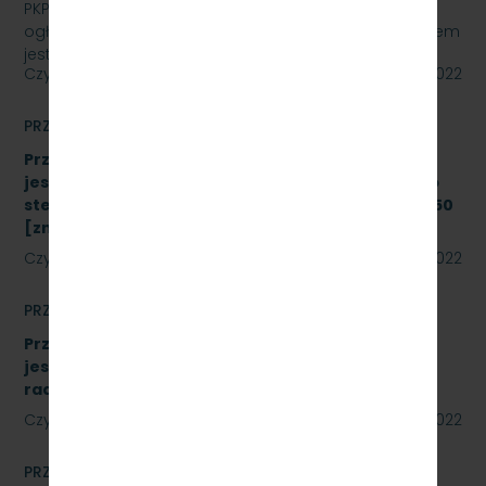
PKP SZYBKA KOLEJ MIEJSKA W TRÓJMIEŚCIE Sp. z o.o.
ogłasza przetarg nieograniczony, którego przedmiotem
jest „sukcesywna dostawa do siedziby odbiorcy…
Czytaj dalej
22 lipca 2022
PRZETARGI
Przetarg nieograniczony, którego przedmiotem
jest modernizacja i rozbudowa systemu zdalnego
sterowania radiołącznością na linii kolejowej nr 250
[znak: SKMMU.086.43.22]
Czytaj dalej
19 lipca 2022
PRZETARGI
Przetarg nieograniczony, którego przedmiotem
jest wykonanie modernizacji istniejących
radiotelefonów [znak: SKMMU.086.41.22]
Czytaj dalej
18 lipca 2022
PRZETARGI