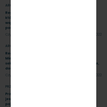
ARCHIWUM
Regulamin udzielania zamówień publicznych,
których wartość jest niższa niż 130 000 zł netto,
współfinansowanych z środków pomocowych,
pochodzących z Funduszy UE
Czytaj dalej
23 sierpnia 2022
ARCHIWUM
Regulamin Udzielania przez PKP Szybka Kolej
Miejska w Trójmieście Sp. z o.o. zamówień
sektorowych podprogowych na roboty budowlane,
dostawy i usługi
Czytaj dalej
23 sierpnia 2022
PRZETARGI
Przetarg nieograniczony, którego przedmiotem
jest wykonanie czynności naprawczych na
pojeździe kolejowym EN57-1758. Znak: