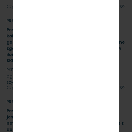
Czytaj dalej
12 września 2022
PRZETARGI
Przetarg nieograniczony na zakup i dostawę szyn
kolejowych 49E1 o jednostkowej długości 30 mb,
gatunek stali R260, odmiana ”S”, klasa AX wykonane
zgodnie z normą PN-EN 13674-1 ILK3d – 518/03/07 w
ilości (37,043Ton) – 25 sztuk, znak:
SKMMU.086.54.22.
PKP SZYBKA KOLEJ MIEJSKA W TRÓJMIEŚCIE Sp. z o.o.
ogłasza przetarg nieograniczony na zakup i dostawę
szyn kolejowych 49E1 o jednostkowej długości 30…
Czytaj dalej
09 września 2022
PRZETARGI
Przetarg nieograniczony, którego przedmiotem
jest dostawa 10 wieloczłonowych fabrycznie
nowych elektrycznych zespołów trakcyjnych wraz z
dostawą sprzętu przeznaczonego do