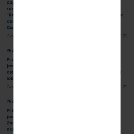
Zapytanie ofertowe na wykonanie prac
remontowych w oparciu o Projekt Wykonawcy pn.
"Remont pomieszczeń magazynu w budynku A-1 w
celu adaptacji na biuro na terenie SKM Gdynia
Cisowa Postojowa".
Czytaj dalej
09 czerwca 2022
PRZETARGI
Przetarg nieograniczony, którego przedmiotem
jest sprzedaż podróżnym biletów kartkowych i z
elektronicznych kas fiskalnych typu POS- w pięciu
lokalizacjach [SKMMU.086.33.22]
Czytaj dalej
31 maja 2022
PRZETARGI
Przetarg nieograniczony, którego przedmiotem
jest „sukcesywna dostawa do siedziby
Zamawiającego – 9.525 szt. żeliwnych wstawek
hamulcowych z dylatacjami typu DO-B-380, znak