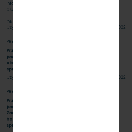
informuje, że wystawia na sprzedaż samochód
osobowy Skoda Superb.
Oferty należy składać do dnia…
Czytaj dalej
27 lipca 2022
PRZETARGI
Przetarg nieograniczony, którego przedmiotem
jest sukcesywna dostawa materiałów
eksploatacyjnych do urządzeń drukujących. Znak
sprawy: SKMMU.086.34A.22
Czytaj dalej
22 lipca 2022
PRZETARGI
Przetarg nieograniczony, którego przedmiotem
jest „sukcesywna dostawa do siedziby
Zamawiającego – 9.525 szt. żeliwnych wstawek
hamulcowych z dylatacjami typu DO-B-380, znak
sprawy: SKMMU.086.42.22