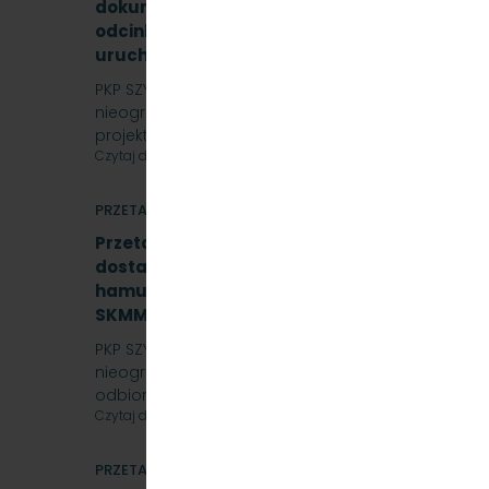
dokumentacji projektowej i budowa samoczy
odcinku Sopot – Gdynia Orłowo wraz z wdroż
uruchomieniem urządzeń i systemów - SKMM
PKP SZYBKA KOLEJ MIEJSKA W TRÓJMIEŚCIE Sp. z o.o.
nieograniczony na wykonanie zadania pn. Aktuali
projektowej i…
Czytaj dalej
PRZETARGI
Przetarg nieograniczony, którego przedmio
dostawa do siedziby Zamawiającego – 9.525 
hamulcowych z dylatacjami typu DO-B-380, 
SKMMU.086.57.22
PKP SZYBKA KOLEJ MIEJSKA W TRÓJMIEŚCIE Sp. z o.o.
nieograniczony, którego przedmiotem jest „sukc
odbiorcy…
Czytaj dalej
PRZETARGI