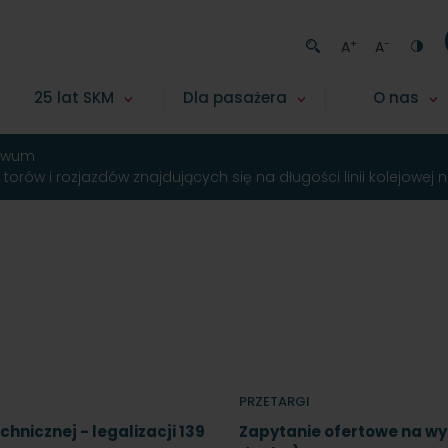
+
-
A
A
25 lat SKM
Dla pasażera
O nas
iwum
rów i rozjazdów znajdujących się na długości linii kolejowej n
PRZETARGI
nicznej - legalizacji 139
Zapytanie ofertowe na w