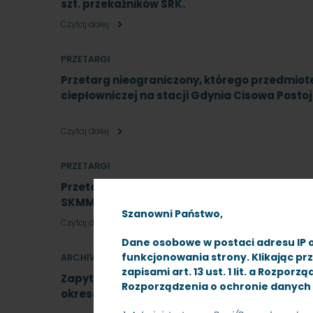
szt. przekaźników SRK.
Czytaj dalej
PRZETARGI
Przetarg nieograniczony, którego przedmiote
ciepłowniczej na stacji Gdynia Cisowa Post
Czytaj dalej
PRZETARGI
Przetarg nieograniczony na dostawę mundu
SKMMU.086.77.22
Szanowni Państwo,
Czytaj dalej
Dane osobowe w postaci adresu IP 
funkcjonowania strony. Klikając pr
ARCHIWUM
zapisami art. 13 ust. 1 lit. a Rozpo
Zapytanie ofertowe na wykonanie badań diag
Rozporządzenia o ochronie danych 
okresowej w zakresie nawierzchni kolejowej w