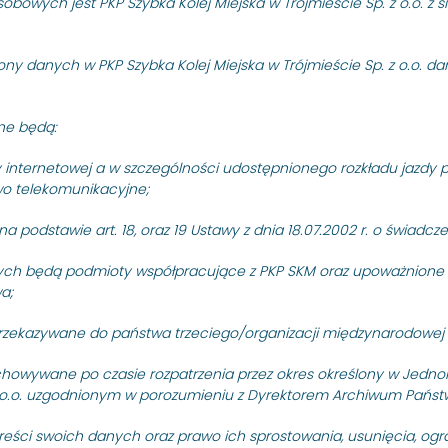
owych jest PKP Szybka Kolej Miejska w Trójmieście Sp. z o.o. z sie
PKP SZYBKA KOLEJ MIEJSKA W T
nieograniczony na dostawy 
ny danych w PKP Szybka Kolej Miejska w Trójmieście Sp. z o.o. d
obejmujące dwa…
11 stycznia 2023
Czytaj dalej
ne będą:
PRZETARGI
tem jest usługa wynajmu
Przetarg nieograniczony
y internetowej a w szczególności udostępnionego rozkładu jazdy p
ymania infrastruktury
z budową malarni pojazd
rawo telekomunikacyjne;
przygotowania wagonów n
 podstawie art. 18, oraz 19 Ustawy z dnia 18.07.2002 r. o świadcz
zadania), znak sprawy: S
PKP SZYBKA KOLEJ MIEJSKA W T
ch będą podmioty współpracujące z PKP SKM oraz upoważnione o
nieograniczony na wykonani
a;
malarni pojazdów…
14 grudnia 2022
Czytaj dalej
rzekazywane do państwa trzeciego/organizacji międzynarodowej 
owywane po czasie rozpatrzenia przez okres określony w Jedno
PRZETARGI
. z o.o. uzgodnionym w porozumieniu z Dyrektorem Archiwum Pań
a pn.: „Kontrola
Przetarg nieograniczony 
 obiektów i urządzeń srk
zespołach trakcyjnych el
reści swoich danych oraz prawo ich sprostowania, usunięcia, ogr