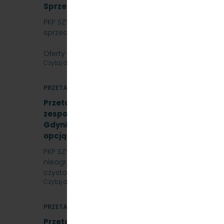
Sprzedaż auta osobowego Skoda SuperB
PKP SZYBKA KOLEJ MIEJSKA W TRÓJMIEŚCIE SP. Z O.O. 
sprzedaż samochód osobowy Skoda SuperB.
Oferty należy składać do dnia…
Czytaj dalej
PRZETARGI
Przetarg nieograniczony na świadczenie usł
zespołach trakcyjnych elektrycznych na sta
Gdynia Cisowa,Gdańsk Śródmieście,Gdańsk W
opcją rozszerzenia o trakcję spalinową, SKM
PKP SZYBKA KOLEJ MIEJSKA W TRÓJMIEŚCIE Sp. z o.o.
nieograniczony, którego przedmiotem jest świadc
czystości w…
Czytaj dalej
PRZETARGI
Przetarg nieograniczony na naprawę podzes