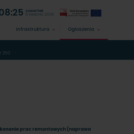
08:25
czwartek
6 sierpnia 2026
Infrastruktura
Ogłoszenia
r 250
ykonanie prac remontowych (naprawa