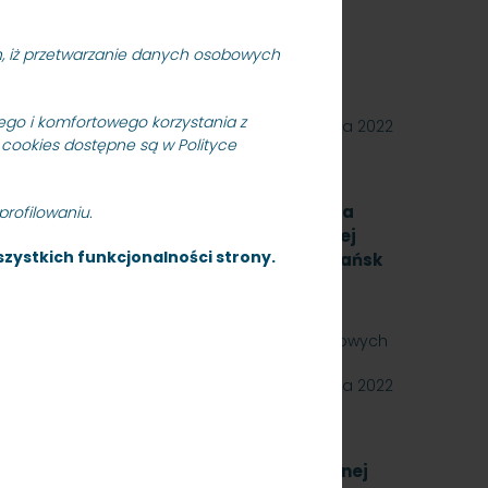
ródmieście, SKMMU.086.55a.22
RÓJMIEŚCIE Sp. z o.o. ogłasza przetarg
an, iż przetwarzanie danych osobowych
edmiotem jest świadczenie usług utrzymania
go i komfortowego korzystania z
28 listopada 2022
 cookies dostępne są w Polityce
na wykonanie zadania pn.: „Modernizacja
rofilowaniu.
z wykonaniem dokumentacji technicznej
zystkich funkcjonalności strony.
a peronach PKP SKM Sopot Wyścigi i Gdańsk
wymianie” - znak: SKMMU.086.65.22.
RÓJMIEŚCIE Sp. z o.o. ogłasza przetarg
e zadania pn.: „Modernizacja dźwigów osobowych
21 listopada 2022
a zakup energii elektrycznej nietrakcyjnej