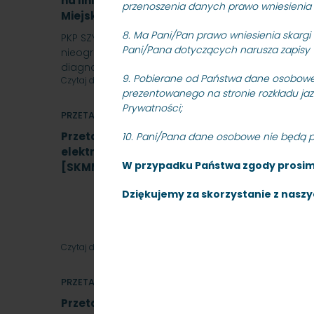
na linii kolejowej nr 250 Gdańsk Główny – Ru
przenoszenia danych prawo wniesienia 
Miejska w Trójmieście Sp. z o.o - znak: SKMMU
8. Ma Pani/Pan prawo wniesienia skargi
PKP SZYBKA KOLEJ MIEJSKA W TRÓJMIEŚCIE Sp. z o.o.
Pani/Pana dotyczących narusza zapisy 
nieograniczony na wykonanie zadania pn.: „Kontr
diagnostyczne…
9.
Pobierane od Państwa dane osobowe 
Czytaj dalej
prezentowanego na stronie rozkładu ja
Prywatności
;
PRZETARGI
Przetarg nieograniczony, którego przedmio
10. Pani/Pana dane osobowe nie będą 
elektrycznych napędów zwrotnicowych typu 
W przypadku Państwa zgody prosimy
[SKMMU.086.64.22]
Dziękujemy za skorzystanie z naszy
Czytaj dalej
PRZETARGI
Przetarg nieograniczony na wykonanie zadan