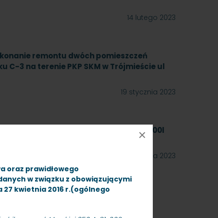
14 lutego 2023
ykonanie remontu dwóch pomieszczeń
u C-3 na terenie PKP SKM w Trójmieście ul
19 stycznia 2023
mnego do płynu AdBlue o pojemności 5000l
×
13 stycznia 2023
wa oraz prawidłowego
 danych w związku z obowiązującymi
ia 27 kwietnia 2016 r.(ogólnego
 na dostawy nakładek węglowych do
ujący dwa zadania, znak sprawy: