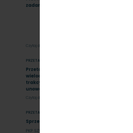
zadania. Znak SKMMU.086.39A.22
Czytaj dalej
PRZETARGI
Przetarg nieograniczony, którego przedmiot
wieloczłonowych fabrycznie nowych elektry
trakcyjnych wraz z dostawą sprzętu przezn
unowocześnienia zaplecza utrzymania tabo
Czytaj dalej
PRZETARGI
Sprzedaż auta osobowego Skoda SuperB
PKP SZYBKA KOLEJ MIEJSKA W TRÓJMIEŚCIE SP. Z O.O. 