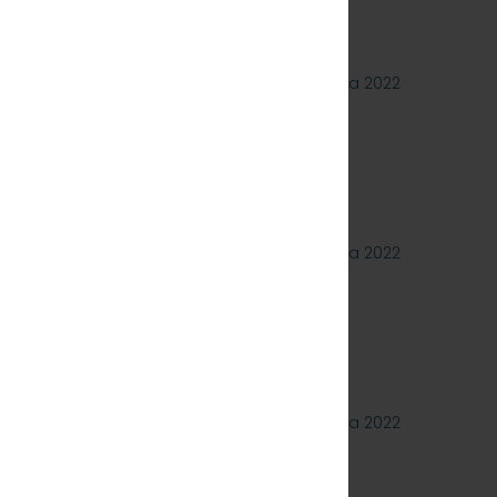
ch z Funduszy UE
23 sierpnia 2022
 którego przedmiotem jest wykonanie
 pojeździe kolejowym EN57-1758. Znak:
18 sierpnia 2022
 dotyczące postępowania, którego
nie naprawy poziomu P4 pojazdów
Znak: SKMMU.086.46.22.
12 sierpnia 2022