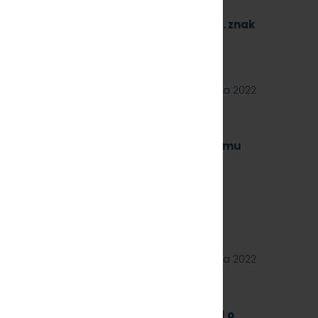
dotyczący wycinki drzew i krzewów
olejowej nr 250 obejmujący trzy zadania. znak
29 września 2022
 na wykonanie naprawy czwartego poziomu
kolejowych obejmujący dwa zadania.
23 września 2022
a zakup i dostawę szyn kolejowych 49E1 o