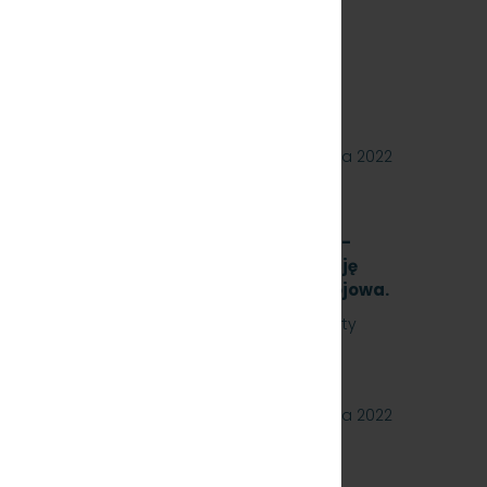
9.22]
27 października 2022
ykonanie opracowania analizy formalno-
 techniczną na rozbudowę i modernizację
iektu A-13 na stacji Gdynia Cisowa Postojowa.
ójmieście Sp. z o.o. zaprasza do złożenia oferty
owania analizy formalno-prawnej wraz z…
26 października 2022