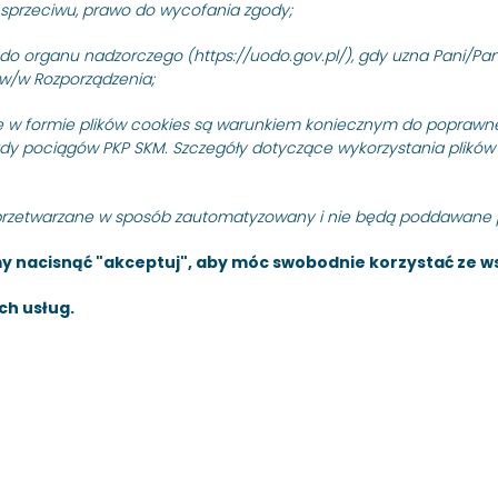
mia” dla PKP Szybka Kolej
Gdynia Cisowa, Gdańsk Ś
sprzeciwu, prawo do wycofania zgody;
.086.60.22.
PKP SZYBKA KOLEJ MIEJSKA W T
 do organu nadzorczego (https://uodo.gov.pl/), gdy uzna Pani/P
nieograniczony, którego prz
 ogłasza przetarg
w/w Rozporządzenia;
czystości w…
ola okresowa i badania
w formie plików cookies są warunkiem koniecznym do poprawne
08 grudnia 2022
Czytaj dalej
zdy pociągów PKP SKM. Szczegóły dotyczące wykorzystania plików
PRZETARGI
tem jest naprawa główna
Przetarg nieograniczony 
przetwarzane w sposób zautomatyzowany i nie będą poddawane p
SIEMENS S700K.
dźwigów osobowych wraz 
 nacisnąć "akceptuj", aby móc swobodnie korzystać ze ws
oraz uzgodnieniami TDT n
Oliwa polegająca na ich 
ch usług.
PKP SZYBKA KOLEJ MIEJSKA W T
nieograniczony na wykonani
wraz z…
23 listopada 2022
Czytaj dalej
PRZETARGI
ia pn. Aktualizacja
Przetarg nieograniczony n