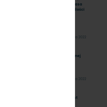
mb, gatunek stali R260, odmiana ”S”, klasa
mą PN-EN 13674-1 ILK3d – 518/03/07 w ilości
nak: SKMMU.086.54.22.
RÓJMIEŚCIE Sp. z o.o. ogłasza przetarg
ostawę szyn kolejowych 49E1 o jednostkowej
09 września 2022
a zakup energii elektrycznej nietrakcyjnej
8.22]
02 września 2022
ówień publicznych, których wartość jest
to, współfinansowanych z środków