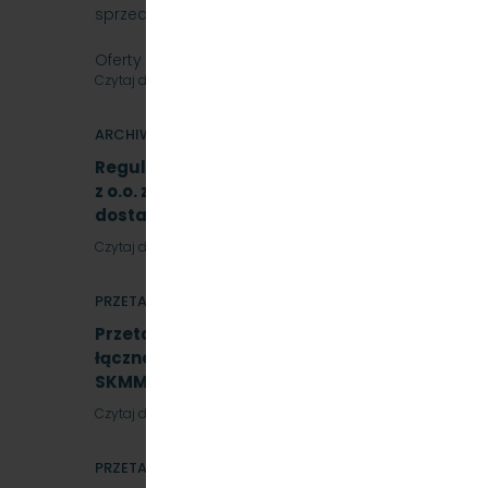
sprzedaż samochód osobowy Skoda SuperB.
Oferty należy składać do dnia…
Czytaj dalej
ARCHIWUM
Regulamin Udzielania przez PKP Szybka Kolej
z o.o. zamówień sektorowych podprogowych 
dostawy i usługi
Czytaj dalej
PRZETARGI
Przetarg nieograniczony na realizację instala
łącznej mocy do 50 kWp w formule Zaprojektu
SKMMU.086.45.22
Czytaj dalej
PRZETARGI