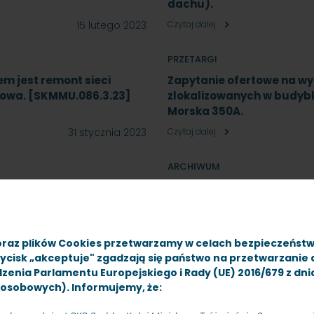
dachu).
15 lutego 2023
Czytaj dalej
PRZETARGI
m jest remont sieci
Zapytanie ofertowe na w
ojowa. [SKMMU.086.3.23]
zlokalizowanych w budybk
Morska 350A.
31 stycznia 2023
Czytaj dalej
ARCHIWUM
rów, znak sprawy
Sprzedaż zbiornika nazie
17 stycznia 2023
Czytaj dalej
oraz plików Cookies przetwarzamy w celach bezpieczeńst
zycisk „akceptuje" zgadzają się państwo na przetwarzanie
PRZETARGI
rządzenia Parlamentu Europejskiego i Rady (UE) 2016/679 z dn
nostycznych i kontroli
Przetarg nieograniczony
osobowych). Informujemy, że:
 roku 2023.
odbieraków prądu, obejm
SKMMU.086.73.22.