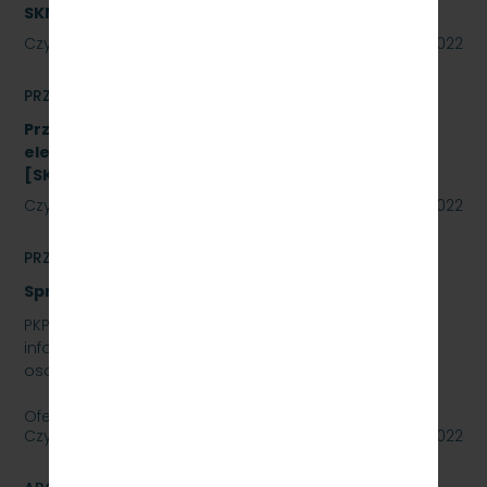
SKMMU.086.26.22
Czytaj dalej
02 września 2022
PRZETARGI
Przetarg nieograniczony na zakup energii
elektrycznej nietrakcyjnej na rok 2023
[SKMMU.086.48.22]
Czytaj dalej
02 września 2022
PRZETARGI
Sprzedaż auta osobowego Skoda SuperB
PKP SZYBKA KOLEJ MIEJSKA W TRÓJMIEŚCIE SP. Z O.O.
informuje, że wystawia na sprzedaż samochód
osobowy Skoda SuperB.
Oferty należy składać do dnia…
Czytaj dalej
01 września 2022