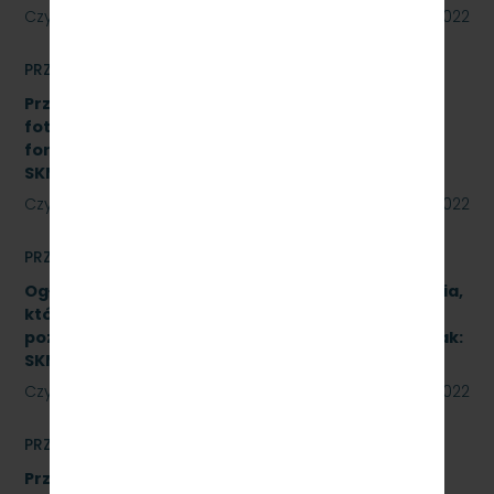
Czytaj dalej
18 sierpnia 2022
PRZETARGI
Przetarg nieograniczony na realizację instalacji
fotowoltaicznej o łącznej mocy do 50 kWp w
formule Zaprojektuj i wybuduj. Znak:
SKMMU.086.45.22
Czytaj dalej
12 sierpnia 2022
PRZETARGI
Ogłoszenie informacyjne dotyczące postępowania,
którego przedmiotem jest wykonanie naprawy
poziomu P4 pojazdów kolejowych (2 zadania). Znak:
SKMMU.086.46.22.
Czytaj dalej
12 sierpnia 2022
PRZETARGI
Przetarg nieograniczony, którego przedmiotem