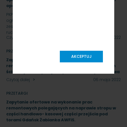
opcji - znak: SKMMU.086.16.22
PKP SZYBKA KOLEJ MIEJSKA W TRÓJMIEŚCIE Sp. z o.o.
ogłasza przetarg nieograniczony na wymianę
zestawów komputerowych urządzeń sterowania
ruchem…
Czytaj dalej
09 maja 2022
PRZETARGI
AKCEPTUJ
Zapytanie ofertowe na wykonanie prac
remontowych polegających na naprawie okładzin
ścian zejścia do przejścia pod torami Gdynia Cisowa
Czytaj dalej
06 maja 2022
PRZETARGI
Zapytanie ofertowe na wykonanie prac
remontowych polegających na naprawie stropu w
części handlowo- kasowej części przejścia pod
torami Gdańsk Żabianka AWFiS.