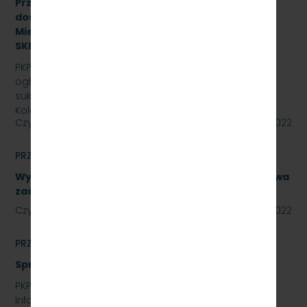
Przetarg nieograniczony na zakup i sukcesywne
dostawy olejów i smarów dla PKP Szybka Kolej
Miejska w Trójmieście Sp. z o.o., znak:
SKMMU.086.44.22.
PKP SZYBKA KOLEJ MIEJSKA W TRÓJMIEŚCIE Sp. z o.o.
ogłasza przetarg nieograniczony na zakup i
sukcesywne dostawy olejów i smarów dla PKP Szybka
Kolej…
Czytaj dalej
29 lipca 2022
PRZETARGI
Wykonanie naprawy podzespołów, obejmujące dwa
zadania. Numer referencyjny: SKMMU.086.40.22
Czytaj dalej
28 lipca 2022
PRZETARGI
Sprzedaż auta osobowego Skoda Superb
PKP SZYBKA KOLEJ MIEJSKA W TRÓJMIEŚCIE SP. Z O.O.
informuje, że wystawia na sprzedaż samochód