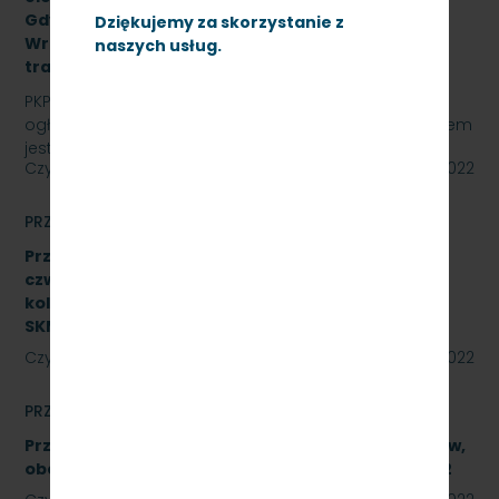
Gdynia Cisowa,Gdańsk Śródmieście,Gdańsk
Dziękujemy za skorzystanie z
Wrzeszcz, Kościerzyna z opcją rozszerzenia o
naszych usług.
trakcję spalinową, SKMMU.086.55.22
PKP SZYBKA KOLEJ MIEJSKA W TRÓJMIEŚCIE Sp. z o.o.
ogłasza przetarg nieograniczony, którego przedmiotem
jest świadczenie usług utrzymania czystości w…
Czytaj dalej
23 września 2022
PRZETARGI
Przetarg nieograniczony na wykonanie naprawy
czwartego poziomu utrzymania P4 pojazdów
kolejowych obejmujący dwa zadania.
SKMMU.086.46.22
Czytaj dalej
23 września 2022
PRZETARGI
Przetarg nieograniczony na naprawę podzespołów,
obejmującą trzy zadania. Znak SKMMU.086.39A.22