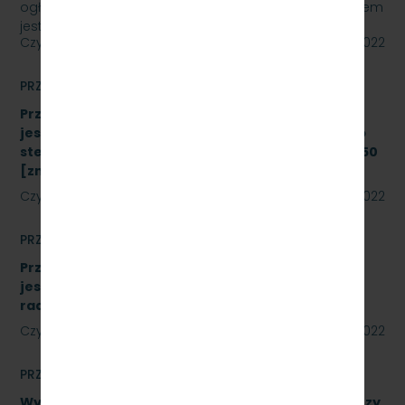
ogłasza przetarg nieograniczony, którego przedmiotem
jest „sukcesywna dostawa do siedziby odbiorcy…
Czytaj dalej
22 lipca 2022
PRZETARGI
Przetarg nieograniczony, którego przedmiotem
jest modernizacja i rozbudowa systemu zdalnego
sterowania radiołącznością na linii kolejowej nr 250
[znak: SKMMU.086.43.22]
Czytaj dalej
19 lipca 2022
PRZETARGI
Przetarg nieograniczony, którego przedmiotem
jest wykonanie modernizacji istniejących
radiotelefonów [znak: SKMMU.086.41.22]
Czytaj dalej
18 lipca 2022
PRZETARGI
Wykonanie naprawy podzespołów, obejmujące trzy