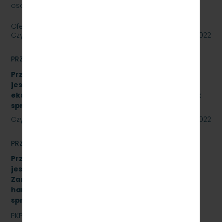
osobowy Skoda Superb.
Oferty należy składać do dnia…
Czytaj dalej
27 lipca 2022
PRZETARGI
Przetarg nieograniczony, którego przedmiotem
jest sukcesywna dostawa materiałów
eksploatacyjnych do urządzeń drukujących. Znak
sprawy: SKMMU.086.34A.22
Czytaj dalej
22 lipca 2022
PRZETARGI
Przetarg nieograniczony, którego przedmiotem
jest „sukcesywna dostawa do siedziby
Zamawiającego – 9.525 szt. żeliwnych wstawek
hamulcowych z dylatacjami typu DO-B-380, znak
sprawy: SKMMU.086.42.22
PKP SZYBKA KOLEJ MIEJSKA W TRÓJMIEŚCIE Sp. z o.o.