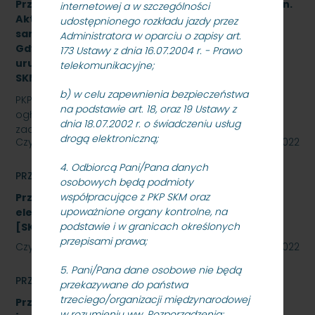
Przetarg nieograniczony na wykonanie zadania pn.
internetowej a w szczególności
Aktualizacja dokumentacji projektowej i budowa
udostępnionego rozkładu jazdy przez
samoczynnej blokady liniowej na odcinku Sopot –
Administratora w oparciu o zapisy art.
Gdynia Orłowo wraz z wdrożeniem, rozruchem i
173 Ustawy z dnia 16.07.2004 r. - Prawo
uruchomieniem urządzeń i systemów -
telekomunikacyjne;
SKMMU.086.38.22.
b) w celu zapewnienia bezpieczeństwa
PKP SZYBKA KOLEJ MIEJSKA W TRÓJMIEŚCIE Sp. z o.o.
na podstawie art. 18, oraz 19 Ustawy z
ogłasza przetarg nieograniczony na wykonanie
dnia 18.07.2002 r. o świadczeniu usług
zadania pn. Aktualizacja dokumentacji projektowej i…
drogą elektroniczną;
Czytaj dalej
08 listopada 2022
4. Odbiorcą Pani/Pana danych
PRZETARGI
osobowych będą podmioty
współpracujące z PKP SKM oraz
Przetarg nieograniczony na zakup energii
upoważnione organy kontrolne, na
elektrycznej nietrakcyjnej na rok 2023
podstawie i w granicach określonych
[SKMMU.086.59.22]
przepisami prawa;
Czytaj dalej
27 października 2022
5. Pani/Pana dane osobowe nie będą
PRZETARGI
przekazywane do państwa
trzeciego/organizacji międzynarodowej
Przetarg nieograniczony, którego przedmiotem
w rozumieniu ww. Rozporządzenia;