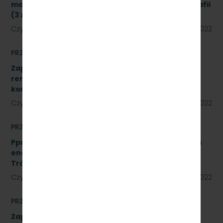
materiałów biurowych oraz materiałów do poligrafii
(3 zadania) znak sprawy: SKMMU.086.34.22
Czytaj dalej
23 czerwca 2022
PRZETARGI
Zapytanie ofertowe na wykonanie prac
remontowych polegających na wykonaniu Sali
konferencyjnej w systemie ALU.
Czytaj dalej
22 czerwca 2022
PRZETARGI
Pprzetarg nieograniczonego na usługi doradztwa
energetycznego dla PKP Szybka Kolej Miejska w
Trójmieście Sp. z o.o. - znak: SKMMU.086.20.22
Czytaj dalej
15 czerwca 2022
PRZETARGI
Zapytanie ofertowe na wykonanie prac