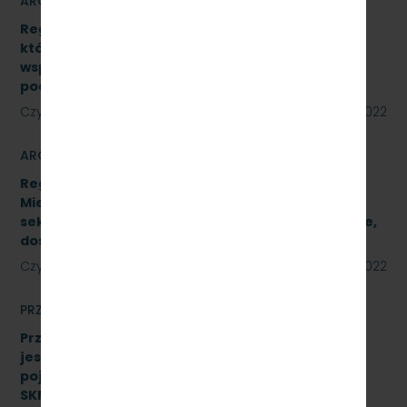
ARCHIWUM
Regulamin udzielania zamówień publicznych,
których wartość jest niższa niż 130 000 zł netto,
współfinansowanych z środków pomocowych,
pochodzących z Funduszy UE
Czytaj dalej
23 sierpnia 2022
ARCHIWUM
Regulamin Udzielania przez PKP Szybka Kolej
Miejska w Trójmieście Sp. z o.o. zamówień
sektorowych podprogowych na roboty budowlane,
dostawy i usługi
Czytaj dalej
23 sierpnia 2022
PRZETARGI
Przetarg nieograniczony, którego przedmiotem
jest wykonanie czynności naprawczych na
pojeździe kolejowym EN57-1758. Znak:
SKMMU.086.51.22