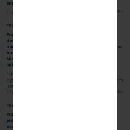
SKMMU.086.37.22]
Czytaj dalej
11 lipca 2022
PRZETARGI
Przetarg nieograniczony na zakup i sukcesywne
dostawy naturalnej wody pitnej (źródlanej lub
mineralnej – nisko lub średnio zmineralizowanej), w
butelkach bezzwrotnych dla PKP Szybka Kolej
Miejska w Trójmieście Sp. z o.o., znak sprawy:
SKMMU.086.21.22
PKP SZYBKA KOLEJ MIEJSKA W TRÓJMIEŚCIE Sp. z o.o.
ogłasza przetarg nieograniczony, którego przedmiotem
jest zakup i sukcesywne dostawy naturalnej wody…
Czytaj dalej
29 czerwca 2022
PRZETARGI
Przetarg nieograniczony, którego przedmiotem
jest sukcesywna dostawa materiałów
eksploatacyjnych do urządzeń drukujących,