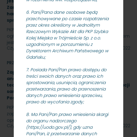
jest „sukcesywna dostawa do siedziby
Zamawiającego – 9.525 szt. żeliwnych wstawek
6. Pani/Pana dane osobowe będą
hamulcowych z dylatacjami typu DO-B-380, znak
przechowywane po czasie rozpatrzenia
sprawy: SKMMU.086.57.22
przez okres określony w Jednolitym
PKP SZYBKA KOLEJ MIEJSKA W TRÓJMIEŚCIE Sp. z o.o.
Rzeczowym Wykazie Akt dla PKP Szybka
ogłasza przetarg nieograniczony, którego przedmiotem
Kolej Miejska w Trójmieście Sp. z o.o.
jest „sukcesywna dostawa do siedziby odbiorcy…
uzgodnionym w porozumieniu z
Czytaj dalej
26 października 2022
Dyrektorem Archiwum Państwowego w
Gdańsku;
PRZETARGI
7. Posiada Pani/Pan prawo dostępu do
Zapytanie ofertowe na wykonanie opracowania
treści swoich danych oraz prawo ich
analizy formalno-prawnej wraz z koncepcją
sprostowania, usunięcia, ograniczenia
techniczną na rozbudowę i modernizację kanalizacji
przetwarzania, prawo do przenoszenia
sanitarnej obiektu A-13 na stacji Gdynia Cisowa
danych prawo wniesienia sprzeciwu,
Postojowa.
prawo do wycofania zgody;
PKP Szybka Kolej Miejska w Trójmieście Sp. z o.o.
zaprasza do złożenia oferty cenowej na wykonanie
8. Ma Pani/Pan prawo wniesienia skargi
opracowania analizy formalno-prawnej wraz z…
do organu nadzorczego
Czytaj dalej
26 października 2022
(https://uodo.gov.pl/), gdy uzna
Pani/Pan, iż przetwarzanie danych