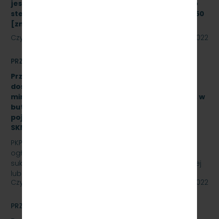
jest modernizacja i rozbudowa systemu zdalnego
sterowania radiołącznością na linii kolejowej nr 250
[znak: SKMMU.086.43a.22]
Czytaj dalej
08 sierpnia 2022
PRZETARGI
Przetarg nieograniczony na zakup i sukcesywne
dostawy naturalnej wody pitnej (źródlanej lub
mineralnej – nisko lub średnio zmineralizowanej), w
butelkach bezzwrotnych, plastikowych, o
pojemności 0,5 l., 1,5 l. – gazowanej i niega., znak:
SKMMU.086.47.22.
PKP SZYBKA KOLEJ MIEJSKA W TRÓJMIEŚCIE Sp. z o.o.
ogłasza przetarg nieograniczony na zakup i
sukcesywne dostawy naturalnej wody pitnej (źródlanej
lub…
Czytaj dalej
29 lipca 2022
PRZETARGI