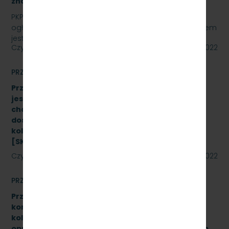
znak sprawy: SKMMU.086.24.22
PKP SZYBKA KOLEJ MIEJSKA W TRÓJMIEŚCIE Sp. z o.o.
ogłasza przetarg nieograniczony, którego przedmiotem
jest wykonanie przeglądu poziomu utrzymania P4…
Czytaj dalej
20 maja 2022
PRZETARGI
Przetarg nieograniczony, którego przedmiotem
jest Dostawę stanowiska do badania
charakterystyk zderzaków kolejowych oraz
dostawę fabrycznie nowych sprężarek do taboru
kolejowego- 10 szt. (dwa zadania)
[SKMMU.086.23.22]
Czytaj dalej
19 maja 2022
PRZETARGI
Przetarg nieograniczony na wymianę zestawów
komputerowych urządzeń sterowania ruchem
kolejowym wraz z dokonaniem konfiguracji
oprogramowania systemu ILTOR-2 wraz z prawem