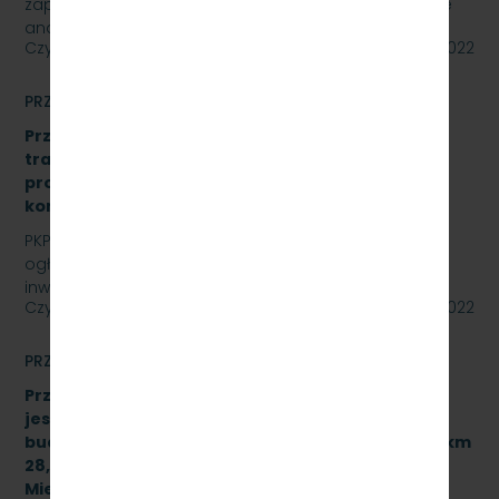
zaprasza do złożenia oferty cenowej na opracowanie
analizy formalno-prawnej wraz z koncepcją…
Czytaj dalej
15 lipca 2022
PRZETARGI
Przetarg nieograniczony: „Modernizacja sieci
trakcyjnej – sporządzenie dokumentacji
projektowej oraz przebudowa istniejących
konstrukcji wsporczych, znak: SKMMU.086.30.22.
PKP SZYBKA KOLEJ MIEJSKA W TRÓJMIEŚCIE Sp. z o.o.
ogłasza przetarg nieograniczony dla zadania
inwestycyjnego na sieci trakcyjnej PKP Szybka Kolej…
Czytaj dalej
14 lipca 2022
PRZETARGI
Przetarg nieograniczony, którego przedmiotem
jest wykonanie robót budowlanych związanych z
budową przystanku służbowego w torze nr 502 w km
28,950 linii kolejowej nr 250 dla PKP Szybka Kolej
Miejska w Trójmieście Sp. z o.o. [sprawa: