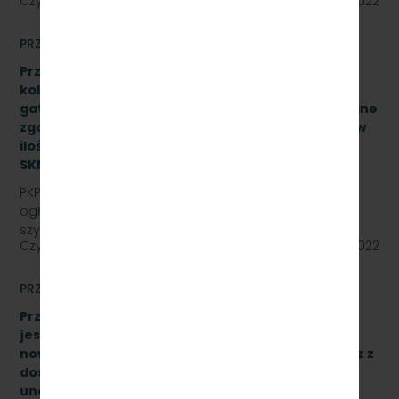
Czytaj dalej
12 września 2022
PRZETARGI
Przetarg nieograniczony na zakup i dostawę szyn
kolejowych 49E1 o jednostkowej długości 30 mb,
gatunek stali R260, odmiana ”S”, klasa AX wykonane
zgodnie z normą PN-EN 13674-1 ILK3d – 518/03/07 w
ilości (37,043Ton) – 25 sztuk, znak:
SKMMU.086.54.22.
PKP SZYBKA KOLEJ MIEJSKA W TRÓJMIEŚCIE Sp. z o.o.
ogłasza przetarg nieograniczony na zakup i dostawę
szyn kolejowych 49E1 o jednostkowej długości 30…
Czytaj dalej
09 września 2022
PRZETARGI
Przetarg nieograniczony, którego przedmiotem
jest dostawa 10 wieloczłonowych fabrycznie
nowych elektrycznych zespołów trakcyjnych wraz z
dostawą sprzętu przeznaczonego do
unowocześnienia zaplecza utrzymania taboru