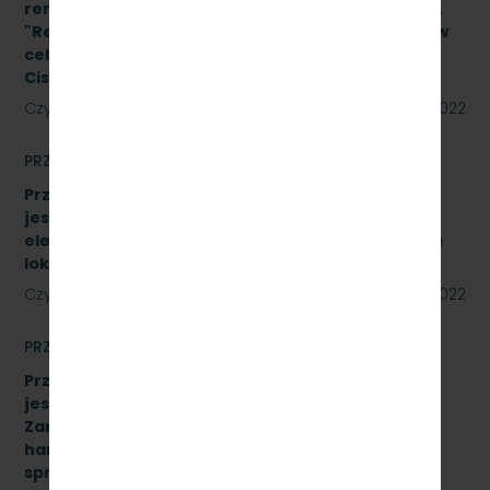
remontowych w oparciu o Projekt Wykonawcy pn.
"Remont pomieszczeń magazynu w budynku A-1 w
celu adaptacji na biuro na terenie SKM Gdynia
Cisowa Postojowa".
Czytaj dalej
09 czerwca 2022
PRZETARGI
Przetarg nieograniczony, którego przedmiotem
jest sprzedaż podróżnym biletów kartkowych i z
elektronicznych kas fiskalnych typu POS- w pięciu
lokalizacjach [SKMMU.086.33.22]
Czytaj dalej
31 maja 2022
PRZETARGI
Przetarg nieograniczony, którego przedmiotem
jest „sukcesywna dostawa do siedziby
Zamawiającego – 9.525 szt. żeliwnych wstawek
hamulcowych z dylatacjami typu DO-B-380, znak
sprawy: SKMMU.086.32.22