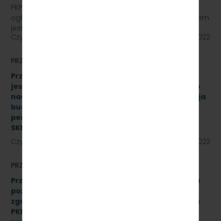
PKP SZYBKA KOLEJ MIEJSKA W TRÓJMIEŚCIE Sp. z o.o.
ogłasza przetarg nieograniczony, którego przedmiotem
jest „sukcesywna dostawa do siedziby…
Czytaj dalej
27 maja 2022
PRZETARGI
Przetarg nieograniczony, którego przedmiotem
jest świadczenie usługi pełnienia kompleksowego
nadzoru inwestorskiego dla zadania „Modernizacja
budynku Dworca Podmiejskiego w Gdyni oraz
peronu SKM na stacji Gdynia Główna” Znak:
SKMMU.086.27.22
Czytaj dalej
24 maja 2022
PRZETARGI
Przetarg nieograniczony na wykonanie przeglądu
poziomu utrzymania P4 drezyny DH.350.11 nr 16
zgodnie z Dokumentacją Systemu Utrzymania dla
PKP Szybka Kolej Miejska w Trójmieście Sp. z o.o.,