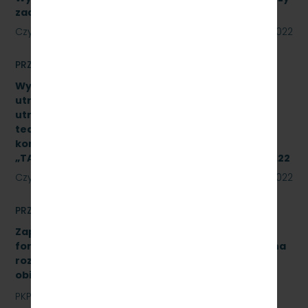
zadania. Numer referencyjny: SKMMU.086.39.22
Czytaj dalej
18 lipca 2022
PRZETARGI
Wykonanie naprawy czwartego poziomu
utrzymania (P4) wg dokumentacji systemu
utrzymania typu pojazdu oraz dokumentacji
techniczno–ruchowej producenta podzespołu 2
kompletów układów hamulcowych produkcji IPS
„TABOR” w Poznaniu. Znak sprawy: SKMMU.086.29.22
Czytaj dalej
15 lipca 2022
PRZETARGI
Zapytanie ofertowe na opracowanie analizy
formalno-prawnej wraz z koncepcją techniczną na
rozbudowę i modernizację kanalizacji sanitarnej
obiektu A-13 na stacji Gdynia Cisowa Postojowa.
PKP Szybka Kolej Miejska w Trójmieście Sp. z o.o.