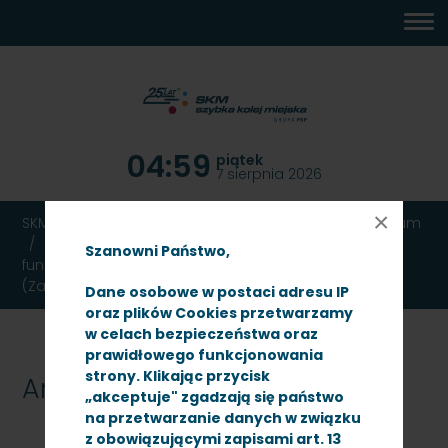
MENU
TREŚĆ
WYSZUKIWARKA
MAPA
DOSTĘPNOŚĆ
KONTAKT
DEKLARACJA
GŁÓWNE
STRONY
DOSTĘPNOŚCI
04:59
piątek
7 sierpnia 2026
×
SKM TRÓJMIASTO
Ogłoszenia
Przetargi
Archiwum
Wykonanie naprawy poziomu P4 z poprawą
Szanowni Państwo,
funkcjonalności na pojazdach ezt serii EN57 nr 838
(Zadanie nr 1) oraz 1826 (Zadanie nr 2)
Dane osobowe w postaci adresu IP
oraz plików Cookies przetwarzamy
w celach bezpieczeństwa oraz
prawidłowego funkcjonowania
strony. Klikając przycisk
Archiwum
„akceptuje" zgadzają się państwo
na przetwarzanie danych w związku
z obowiązującymi zapisami art. 13