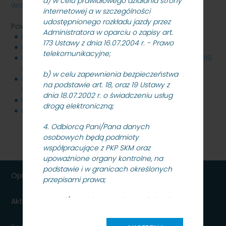
a) w celu prawidłowego działania strony
Wróć
internetowej a w szczególności
udostępnionego rozkładu jazdy przez
Powiązane pliki
Administratora w oparciu o zapisy art.
Dokumentacja przetargowa_12.07.2019 r.
2 MB
173 Ustawy z dnia 16.07.2004 r. - Prawo
Ogłoszenie_12.07.2019 r.
153 KB
telekomunikacyjne;
Odpowiedzi na pytania, modyfikacja SIWZ- 25.07.2019
r.
168 KB
b) w celu zapewnienia bezpieczeństwa
Odpowiedzi na pytania, modyfikacja SIWZ i OPZ-
na podstawie art. 18, oraz 19 Ustawy z
06.08.2019 r.
2 MB
dnia 18.07.2002 r. o świadczeniu usług
Informacja z otwarcia ofert- 13.08.2019 r.
22 KB
drogą elektroniczną;
Wyniki postępowania- 04.09. 2019 r.
81 KB
4. Odbiorcą Pani/Pana danych
osobowych będą podmioty
współpracujące z PKP SKM oraz
upoważnione organy kontrolne, na
podstawie i w granicach określonych
Opłaty
przepisami prawa;
5. Pani/Pana dane osobowe nie będą
Aktualności dla podróżnych
przekazywane do państwa
trzeciego/organizacji międzynarodowej