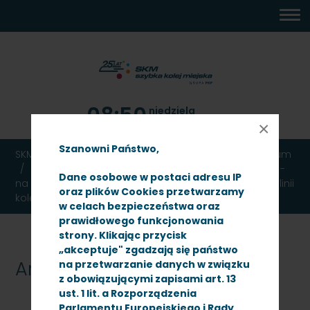
MENU
TREŚĆ
WYSZUKIWARKA
MAPA
DOSTĘPNOŚĆ
KONTAKT
DEKLARACJA
GŁÓWNE
STRONY
DOSTĘPNOŚCI
08:50
niedziela
9 sierpnia 2026
×
Szanowni Państwo,
SKM TRÓJMIASTO
Ogłoszenia
Przetargi
Archiwum
Przetarg nieograniczony - znak: SKMMS-ZP/N/24/13 -
Dane osobowe w postaci adresu IP
na wykonanie spoin termitowych w ilości 129 sztuk na linii
oraz plików Cookies przetwarzamy
kolejowej nr 250
w celach bezpieczeństwa oraz
prawidłowego funkcjonowania
strony. Klikając przycisk
„akceptuje" zgadzają się państwo
Archiwum
na przetwarzanie danych w związku
z obowiązującymi zapisami art. 13
ust. 1 lit. a Rozporządzenia
Parlamentu Europejskiego i Rady