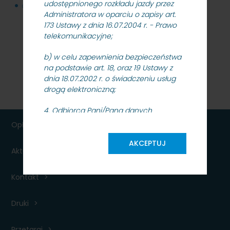
udostępnionego rozkładu jazdy przez
dokumentacja przetargowa
117 KB
Administratora w oparciu o zapisy art.
173 Ustawy z dnia 16.07.2004 r. - Prawo
telekomunikacyjne;
b) w celu zapewnienia bezpieczeństwa
na podstawie art. 18, oraz 19 Ustawy z
dnia 18.07.2002 r. o świadczeniu usług
drogą elektroniczną;
4. Odbiorcą Pani/Pana danych
osobowych będą podmioty
Opłaty
współpracujące z PKP SKM oraz
upoważnione organy kontrolne, na
AKCEPTUJ
Aktualności dla podróżnych
podstawie i w granicach określonych
przepisami prawa;
Kontakt
5. Pani/Pana dane osobowe nie będą
przekazywane do państwa
Druki
trzeciego/organizacji międzynarodowej
w rozumieniu ww. Rozporządzenia;
Przetargi