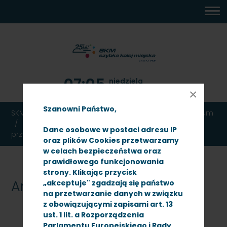
MENU
TREŚĆ
WYSZUKIWARKA
MAPA
DOSTĘPNOŚĆ
KONTAKT
DEKLARACJA
GŁÓWNE
STRONY
DOSTĘPNOŚCI
07:05
niedziela
9 sierpnia 2026
×
Szanowni Państwo,
SKM TRÓJMIASTO
Ogłoszenia
Przetargi
Archiwum
Dotyczy: przetarg nieograniczony - Prace
Dane osobowe w postaci adresu IP
przygotowawcze pod zagospodarowanie terenów
oraz plików Cookies przetwarzamy
w celach bezpieczeństwa oraz
prawidłowego funkcjonowania
strony. Klikając przycisk
Archiwum
„akceptuje" zgadzają się państwo
na przetwarzanie danych w związku
z obowiązującymi zapisami art. 13
ust. 1 lit. a Rozporządzenia
Parlamentu Europejskiego i Rady