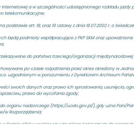
y internetowej a w szczególności udostępnionego rozkładu jazdy p
 modernizację pero
rawo telekomunikacyjne;
 podstawie art. 18, oraz 19 Ustawy z dnia 18.07.2002 r. o świadcz
aksymiliana
ch będą podmioty współpracujące z PKP SKM oraz upoważnione o
a;
rzekazywane do państwa trzeciego/organizacji międzynarodowej 
/N/49/10 na modernizację peronu SKM Gdynia Wzgórze Św. Mak
owywane po czasie rozpatrzenia przez okres określony w Jedno
. z o.o. uzgodnionym w porozumieniu z Dyrektorem Archiwum Pań
reści swoich danych oraz prawo ich sprostowania, usunięcia, ogr
cję dokumentu "Opis przedmiotu zamówienia"
sprzeciwu, prawo do wycofania zgody;
 do organu nadzorczego (https://uodo.gov.pl/), gdy uzna Pani/P
w/w Rozporządzenia;
w formie plików cookies są warunkiem koniecznym do poprawne
zdy pociągów PKP SKM. Szczegóły dotyczące wykorzystania plików