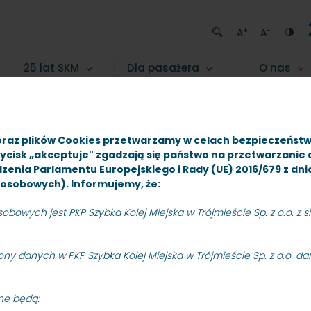
+
-
A
A
25 lat SKM
Dla pasażera
O nas
iwum
-ZP/N/49/10 na modernizację peronu SKM Gdynia Wzgórze Św. 
oraz plików Cookies przetwarzamy w celach bezpieczeńst
zycisk „akceptuje" zgadzają się państwo na przetwarzanie
rządzenia Parlamentu Europejskiego i Rady (UE) 2016/679 z dn
osobowych). Informujemy, że:
owych jest PKP Szybka Kolej Miejska w Trójmieście Sp. z o.o. z sie
ny danych w PKP Szybka Kolej Miejska w Trójmieście Sp. z o.o. d
 nieograniczonego 
ne będą: