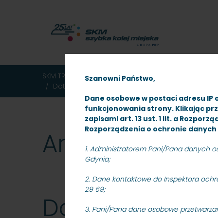
MENU
TREŚĆ
WYSZUKIWARKA
MAPA
DOSTĘPNOŚĆ
KONTAKT
DEKLARACJA
GŁÓWNE
STRONY
DOSTĘPNOŚCI
SKM TRÓJMIASTO
Ogłoszenia
Przetargi
Arch
Szanowni Państwo,
Dot. przetargu nieograniczonego znak: SKMMS
Dane osobowe w postaci adresu IP 
funkcjonowania strony. Klikając pr
zapisami art. 13 ust. 1 lit. a Rozpo
Rozporządzenia o ochronie danych 
Archiwum
1. Administratorem Pani/Pana danych osob
Gdynia;
2. Dane kontaktowe do Inspektora ochro
29 69;
Dot. przetargu
3. Pani/Pana dane osobowe przetwarza