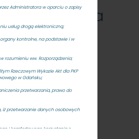
rzez Administratora w oparciu o zapisy
nu SKM Gdynia
eniu usług drogą elektroniczną;
rgany kontrolne, na podstawie i w
w rozumieniu ww. Rozporządzenia;
symiliana
litym Rzeczowym Wykazie Akt dla PKP
stwowego w Gdańsku;
aniczenia przetwarzania, prawo do
an, iż przetwarzanie danych osobowych
go i komfortowego korzystania z
 cookies dostępne są w Polityce