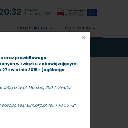
20:32
sobota
8 sierpnia 2026
Infrastruktura
Ogłoszenia
×
Maksymiliana
wa oraz prawidłowego
 danych w związku z obowiązującymi
ia 27 kwietnia 2016 r.(ogólnego
dzibą przy ul. Morskiej 350 A, 81-002
aneosobowe@skm.pkp.pl, tel. +48 58 721
znak: SKMMS-