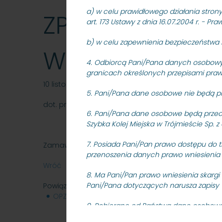
a) w celu prawidłowego działania stron
ZP/N/49/10 na
art. 173 Ustawy z dnia 16.07.2004 r. - P
b) w celu zapewnienia bezpieczeństwa na
Wzgórze Św. M
4. Odbiorcą Pani/Pana danych osobowy
granicach określonych przepisami praw
10 listopada 2010
5. Pani/Pana dane osobowe nie będą p
dot. przetargu nieograniczonego znak: SKMMS-ZP
6. Pani/Pana dane osobowe będą przech
Szybka Kolej Miejska w Trójmieście Sp
7. Posiada Pani/Pan prawo dostępu do t
Zamawiający przedstawia w załączeniu modyfika
przenoszenia danych prawo wniesienia 
Wróć
8. Ma Pani/Pan prawo wniesienia skargi
Pani/Pana dotyczących narusza zapisy 
Powiązane pliki
OPZ
43 KB
9.
Pobierane od Państwa dane osobowe 
prezentowanego na stronie rozkładu ja